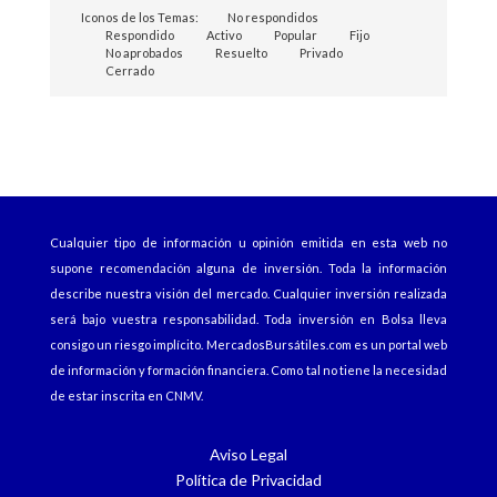
Iconos de los Temas:
No respondidos
Respondido
Activo
Popular
Fijo
No aprobados
Resuelto
Privado
Cerrado
Cualquier tipo de información u opinión emitida en esta web no
supone recomendación alguna de inversión. Toda la información
describe nuestra visión del mercado. Cualquier inversión realizada
será bajo vuestra responsabilidad. Toda inversión en Bolsa lleva
consigo un riesgo implícito.
MercadosBursátiles.com
es un portal web
de información y formación financiera. Como tal no tiene la necesidad
de estar inscrita en CNMV.
Aviso Legal
Política de Privacidad