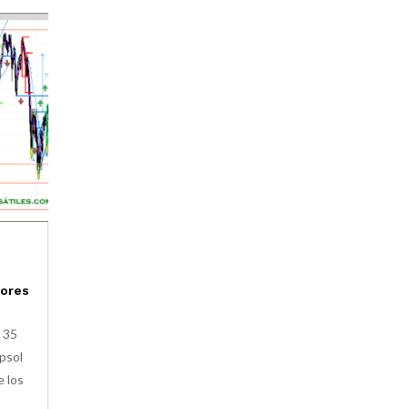
lores
x 35
epsol
e los
e