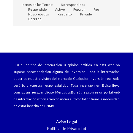
Iconos de los Temas:
No respondidos
Respondido
Activo
Popular
Fijo
No aprobados
Resuelto
Privado
Cerrado
Cualquier tipo de información u opinión emitida en esta web no
supone recomendación alguna de inversión. Toda la información
describe nuestra visión del mercado. Cualquier inversión realizada
será bajo vuestra responsabilidad. Toda inversión en Bolsa lleva
consigo un riesgo implícito.
MercadosBursátiles.com
es un portal web
de información y formación financiera. Como tal no tiene la necesidad
de estar inscrita en CNMV.
Aviso Legal
Política de Privacidad