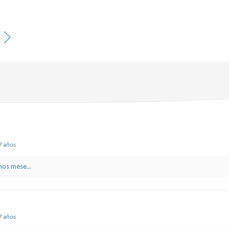
 7 años
mos mese...
 7 años