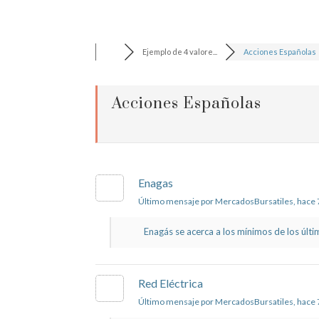
Ejemplo de 4 valore...
Acciones Españolas
Acciones Españolas
Enagas
Último mensaje por MercadosBursatiles
, hace
Enagás se acerca a los mínimos de los últi
Red Eléctrica
Último mensaje por MercadosBursatiles
, hace