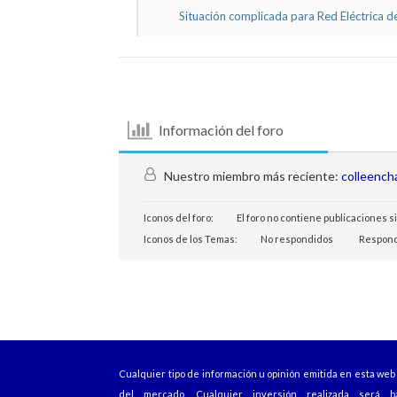
Situación complicada para Red Eléctrica de
Información del foro
Nuestro miembro más reciente:
colleench
Iconos del foro:
El foro no contiene publicaciones s
Iconos de los Temas:
No respondidos
Respon
Cualquier tipo de información u opinión emitida en esta we
del mercado. Cualquier inversión realizada será b