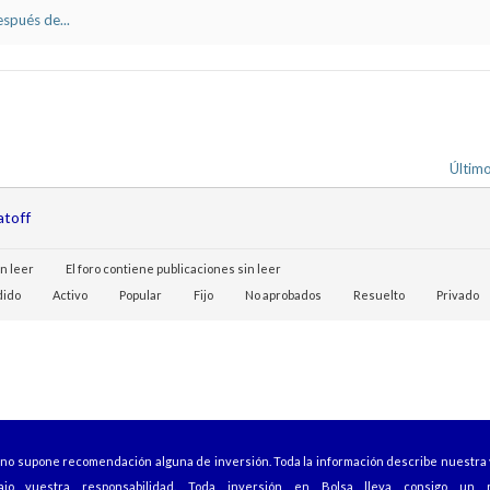
spués de...
Últim
atoff
in leer
El foro contiene publicaciones sin leer
dido
Activo
Popular
Fijo
No aprobados
Resuelto
Privado
b no supone recomendación alguna de inversión. Toda la información describe nuestra 
ajo vuestra responsabilidad. Toda inversión en Bolsa lleva consigo un r