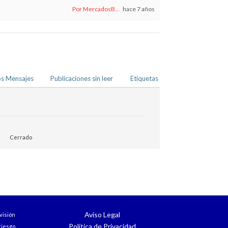
Por MercadosB...
hace 7 años
os Mensajes
Publicaciones sin leer
Etiquetas
Cerrado
Aviso Legal
visión
Política de Privacidad
iesgo