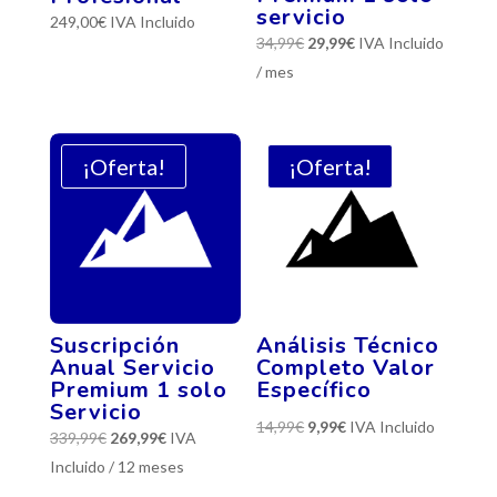
servicio
249,00
€
IVA Incluido
El
El
34,99
€
29,99
€
IVA Incluido
precio
precio
/ mes
original
actual
era:
es:
34,99€.
29,99€.
¡Oferta!
¡Oferta!
Suscripción
Análisis Técnico
Anual Servicio
Completo Valor
Premium 1 solo
Específico
Servicio
El
El
14,99
€
9,99
€
IVA Incluido
El
El
339,99
€
269,99
€
IVA
precio
precio
precio
precio
Incluido
/ 12 meses
original
actual
original
actual