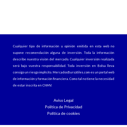
era:
es:
era:
es:
14,99€.
9,99€.
339,99€.
269,99€.
Cualquier tipo de información u opinión emitida en esta web no
supone recomendación alguna de inversión. Toda la información
describe nuestra visión del mercado. Cualquier inversión realizada
será bajo vuestra responsabilidad. Toda inversión en Bolsa lleva
consigo un riesgo implícito.
MercadosBursátiles.com
es un portal web
de información y formación financiera. Como tal no tiene la necesidad
de estar inscrita en CNMV.
Aviso Legal
Política de Privacidad
Política de cookies