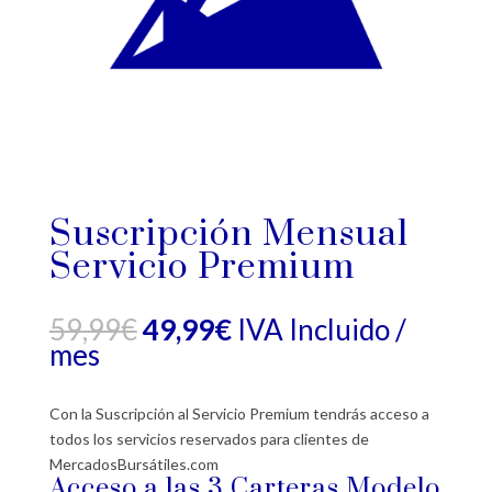
Suscripción Mensual
Servicio Premium
El
El
59,99
€
49,99
€
IVA Incluido
/
precio
precio
mes
original
actual
era:
es:
Con la Suscripción al Servicio Premium tendrás acceso a
59,99€.
49,99€.
todos los servicios reservados para clientes de
MercadosBursátiles.com
Acceso a las 3 Carteras Modelo