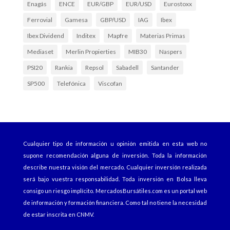
Enagás
ENCE
EUR/GBP
EUR/USD
Eurostoxx
Ferrovial
Gamesa
GBP/USD
IAG
Ibex
Ibex Dividend
Inditex
Mapfre
Materias Primas
Mediaset
Merlin Propierties
MIB30
Naspers
PSI20
Rankia
Repsol
Sabadell
Santander
SP500
Telefónica
Viscofan
Cualquier tipo de información u opinión emitida en esta web no
supone recomendación alguna de inversión. Toda la información
describe nuestra visión del mercado. Cualquier inversión realizada
será bajo vuestra responsabilidad. Toda inversión en Bolsa lleva
consigo un riesgo implícito.
MercadosBursátiles.com
es un portal web
de información y formación financiera. Como tal no tiene la necesidad
de estar inscrita en CNMV.