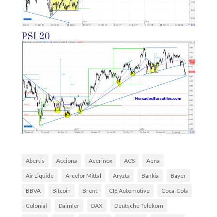
PSI 20
Abertis
Acciona
Acerinox
ACS
Aena
Air Liquide
Arcelor Mittal
Aryzta
Bankia
Bayer
BBVA
Bitcoin
Brent
CIE Automotive
Coca-Cola
Colonial
Daimler
DAX
Deutsche Telekom