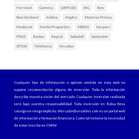
Ferrovial
Gamesa
GBP/USD
IAG
Ibex
Ibex Dividend
Inditex
Mapfre
Materias Primas
Mediaset
Merlin Propierties
MIB30
Naspers
PSI20
Rankia
Repsol
Sabadell
Santander
SP500
Telefónica
Viscofan
Cualquier tipo de información u opinión emitida en esta web no
supone recomendación alguna de inversión. Toda la información
describe nuestra visión del mercado. Cualquier inversión realizada
será bajo vuestra responsabilidad. Toda inversión en Bolsa lleva
consigo un riesgo implícito.
MercadosBursátiles.com
es un portal web
de información y formación financiera. Como tal no tiene la necesidad
de estar inscrita en CNMV.