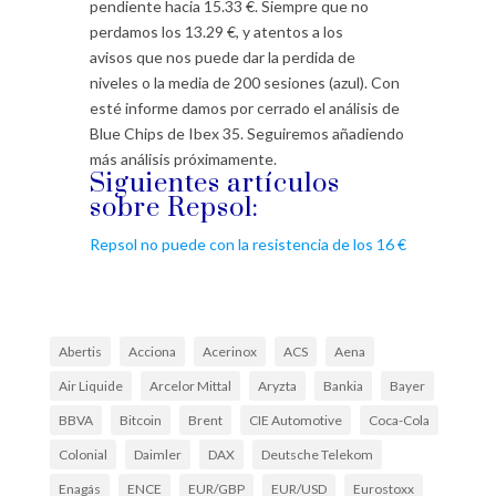
pendiente hacia 15.33 €. Siempre que no
perdamos los 13.29 €, y atentos a los
avisos que nos puede dar la perdida de
niveles o la media de 200 sesiones (azul). Con
esté informe damos por cerrado el análisis de
Blue Chips de Ibex 35. Seguiremos añadiendo
más análisis próximamente.
Siguientes artículos
sobre Repsol:
Repsol no puede con la resistencia de los 16 €
Abertis
Acciona
Acerinox
ACS
Aena
Air Liquide
Arcelor Mittal
Aryzta
Bankia
Bayer
BBVA
Bitcoin
Brent
CIE Automotive
Coca-Cola
Colonial
Daimler
DAX
Deutsche Telekom
Enagás
ENCE
EUR/GBP
EUR/USD
Eurostoxx