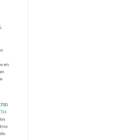
%.
vo
ue en
yan
de
.700
ETH
los
otros
ado.