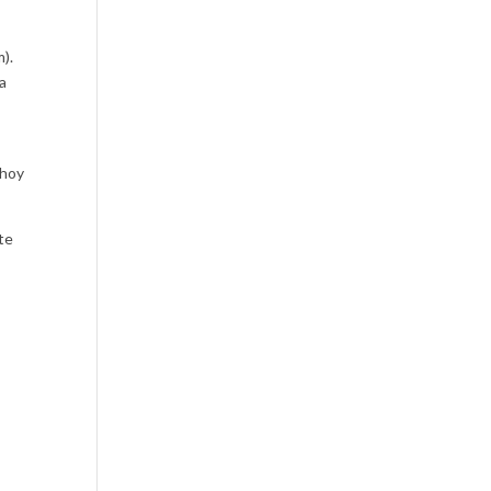
).
ta
 hoy
mte