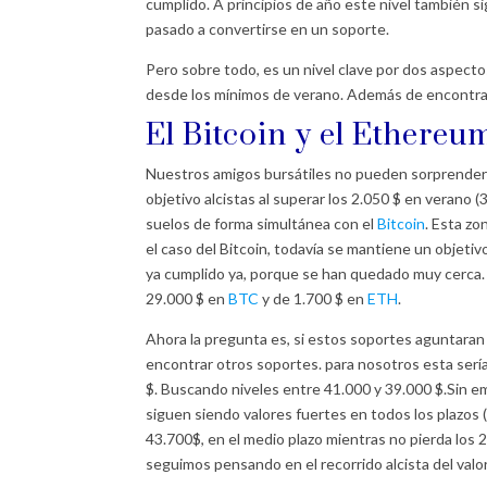
cumplido. A principios de año este nivel también s
pasado a convertirse en un soporte.
Pero sobre todo, es un nivel clave por dos aspectos.
desde los mínimos de verano. Además de encontrar
El
Bitcoin
y el
Ethereu
Nuestros amigos bursátiles no pueden sorprenders
objetivo alcistas al superar los 2.050 $ en verano (
suelos de forma simultánea con el
Bitcoin
. Esta zo
el caso del Bitcoin, todavía se mantiene un objetivo
ya cumplido ya, porque se han quedado muy cerca. D
29.000 $ en
BTC
y de 1.700 $ en
ETH
.
Ahora la pregunta es, si estos soportes aguntaran
encontrar otros soportes. para nosotros esta sería
$. Buscando niveles entre 41.000 y 39.000 $.Sin e
siguen siendo valores fuertes en todos los plazos (
43.700$, en el medio plazo mientras no pierda los 2
seguimos pensando en el recorrido alcista del val