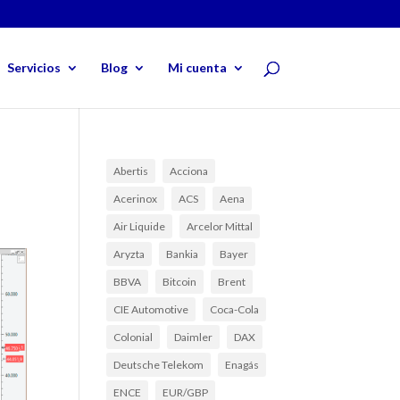
Servicios
Blog
Mi cuenta
Abertis
Acciona
Acerinox
ACS
Aena
Air Liquide
Arcelor Mittal
Aryzta
Bankia
Bayer
BBVA
Bitcoin
Brent
CIE Automotive
Coca-Cola
Colonial
Daimler
DAX
Deutsche Telekom
Enagás
ENCE
EUR/GBP