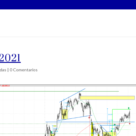
 2021
das
|
0 Comentarios