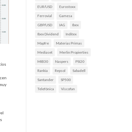
EUR/USD
Eurostoxx
Ferrovial
Gamesa
GBP/USD
IAG
Ibex
Ibex Dividend
Inditex
Mapfre
Materias Primas
Mediaset
Merlin Propierties
MIB30
Naspers
PSI20
cios
Rankia
Repsol
Sabadell
acen
Santander
SP500
 muy
Telefónica
Viscofan
el
es