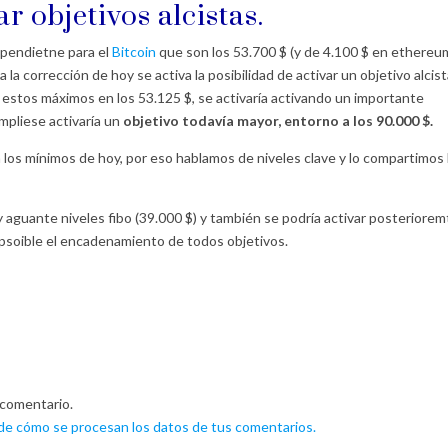
r objetivos alcistas.
 pendietne para el
Bitcoin
que son los 53.700 $ (y de 4.100 $ en ethereum
 la corrección de hoy se activa la posibilidad de activar un objetivo alcis
 estos máximos en los 53.125 $, se activaría activando un importante
umpliese activaría un
objetivo todavía mayor, entorno a los 90.000 $.
n los mínimos de hoy, por eso hablamos de niveles clave y lo compartimos
y aguante niveles fibo (39.000 $) y también se podría activar posteriore
 psoible el encadenamiento de todos objetivos.
 comentario.
e cómo se procesan los datos de tus comentarios.