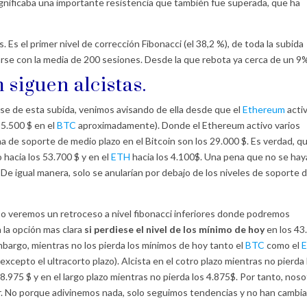
ignificaba una importante resistencia que también fue superada, que ha
 Es el primer nivel de corrección Fibonacci (el 38,2 %), de toda la subida
se con la media de 200 sesiones. Desde la que rebota ya cerca de un 9
m
siguen alcistas.
e de esta subida, venimos avisando de ella desde que el
Ethereum
acti
35.500 $ en el
BTC
aproximadamente). Donde el Ethereum activo varios
na de soporte de medio plazo en el Bitcoin son los 29.000 $. Es verdad, q
 hacia los 53.700 $ y en el
ETH
hacia los 4.100$. Una pena que no se ha
e igual manera, solo se anularían por debajo de los niveles de soporte 
 o veremos un retroceso a nivel fibonacci inferiores donde podremos
 la opción mas clara
si perdiese el nivel de los mínimo de hoy
en los 43
mbargo, mientras no los pierda los mínimos de hoy tanto el
BTC
como el
excepto el ultracorto plazo). Alcista en el cotro plazo mientras no pierda 
8.975 $ y en el largo plazo mientras no pierda los 4.875$. Por tanto, nos
or. No porque adivinemos nada, solo seguimos tendencias y no han cambi