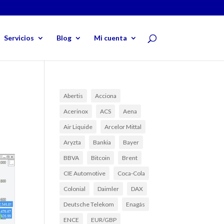
Servicios
Blog
Mi cuenta
Abertis
Acciona
Acerinox
ACS
Aena
Air Liquide
Arcelor Mittal
Aryzta
Bankia
Bayer
BBVA
Bitcoin
Brent
CIE Automotive
Coca-Cola
Colonial
Daimler
DAX
Deutsche Telekom
Enagás
ENCE
EUR/GBP