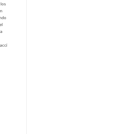
 los
an
ando
el
ra
nacci