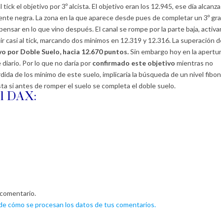
tick el objetivo por 3º alcista. El objetivo eran los 12.945, ese día alcanza
ente negra. La zona en la que aparece desde pues de completar un 3º gr
 pensar en lo que vino después. El canal se rompe por la parte baja, activ
lir casi al tick, marcando dos mínimos en 12.319 y 12.316. La superación d
vo por Doble Suelo, hacia 12.670 puntos.
Sin embargo hoy en la apertu
 diario. Por lo que no daría por
confirmado este objetivo
mientras no
dida de los mínimo de este suelo, implicaría la búsqueda de un nivel fibo
ta si antes de romper el suelo se completa el doble suelo.
el DAX:
 comentario.
e cómo se procesan los datos de tus comentarios.