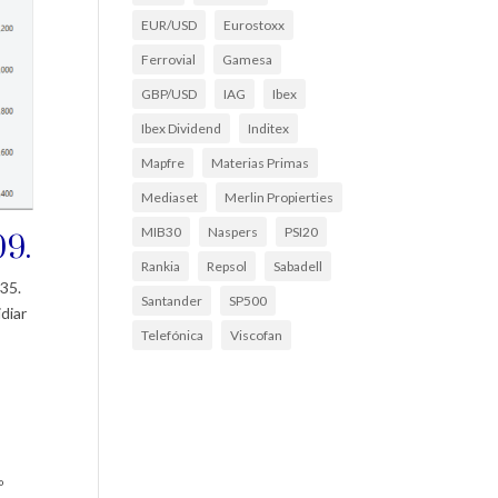
EUR/USD
Eurostoxx
Ferrovial
Gamesa
GBP/USD
IAG
Ibex
Ibex Dividend
Inditex
Mapfre
Materias Primas
Mediaset
Merlin Propierties
MIB30
Naspers
PSI20
09.
Rankia
Repsol
Sabadell
 35.
Santander
SP500
diar
Telefónica
Viscofan
º