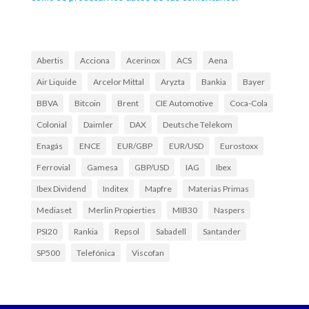
Abertis
Acciona
Acerinox
ACS
Aena
Air Liquide
Arcelor Mittal
Aryzta
Bankia
Bayer
BBVA
Bitcoin
Brent
CIE Automotive
Coca-Cola
Colonial
Daimler
DAX
Deutsche Telekom
Enagás
ENCE
EUR/GBP
EUR/USD
Eurostoxx
Ferrovial
Gamesa
GBP/USD
IAG
Ibex
Ibex Dividend
Inditex
Mapfre
Materias Primas
Mediaset
Merlin Propierties
MIB30
Naspers
PSI20
Rankia
Repsol
Sabadell
Santander
SP500
Telefónica
Viscofan