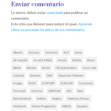
Enviar comentario
Lo siento, debes estar
conectado
para publicar un
comentario.
Este sitio usa Akismet para reducir el spam.
Aprende
cómo se procesan los datos de tus comentarios.
Abertis
Acciona
Acerinox
ACS
Aena
Air Liquide
Arcelor Mittal
Aryzta
Bankia
Bayer
BBVA
Bitcoin
Brent
CIE Automotive
Coca-Cola
Colonial
Daimler
DAX
Deutsche Telekom
Enagás
ENCE
EUR/GBP
EUR/USD
Eurostoxx
Ferrovial
Gamesa
GBP/USD
IAG
Ibex
Ibex Dividend
Inditex
Mapfre
Materias Primas
Mediaset
Merlin Propierties
MIB30
Naspers